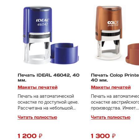
Печать IDEAL 46042, 40
Печать Colop Print
мм.
40 мм.
Макеты печатей
Макеты печатей
Печать на автоматической
Печать на автоматиче
оснастке по доступной цене.
оснастке австрийског
Рассчитана на небольшой
производства. Имеет
документооборот. Идеальный
бесшумный и плавный
Читать полностью
Читать полностью
вариант для тех, кто только
механизм, отличное к
начинает свое дело.
оттиска.
1 200 ₽
1 300 ₽