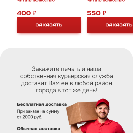
Читать полностью
Читать полностью
оттисков на обычную бумагу,
консистенцию по срав
картон.
Trodat, что упрощает 
400 ₽
550 ₽
заправки штемпельны
подушек.
ЗАКАЗАТЬ
ЗАКАЗАТЬ
Применяется для пост
оттисков на обычную 
картон.
Закажите печать и наша
собственная курьерская служба
доставит Вам eё в любой район
города в тот же день!
Бесплатная доставка
При заказе на сумму
от 2000 руб.
Обычная доставка