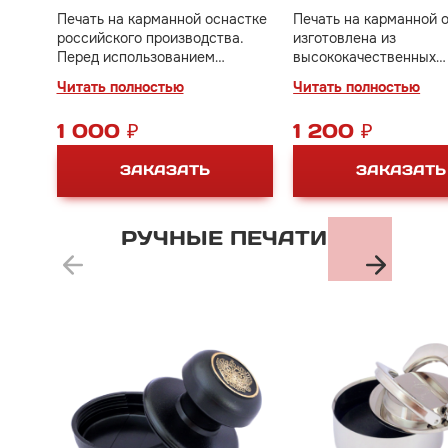
Печать на карманной оснастке
Печать на карманной 
российского производства.
изготовлена из
Перед использованием
высококачественных
достаточно один раз нажать на
материалов, что позво
Читать полностью
Читать полностью
кнопку сверху, снять крышку и
получать превосходны
поставить печать на бумаге.
оттиски независимо от
1 000 ₽
1 200 ₽
где вы находитесь: дом
офисе или в дороге.
ЗАКАЗАТЬ
ЗАКАЗАТЬ
РУЧНЫЕ
ПЕЧАТИ