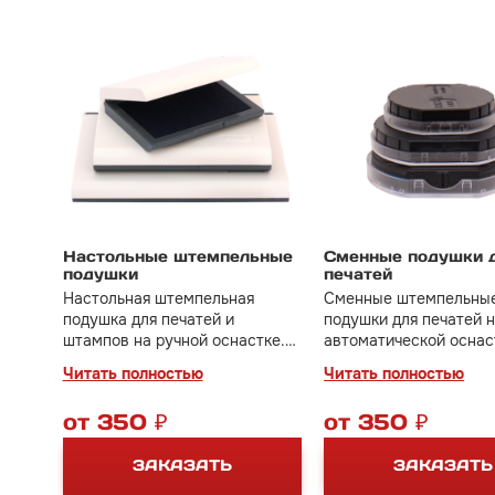
Настольные штемпельные
Сменные подушки 
подушки
печатей
Настольная штемпельная
Сменные штемпельны
подушка для печатей и
подушки для печатей 
штампов на ручной оснастке.
автоматической оснас
В наличии размеры от 90*50
Чтобы правильно подо
Читать полностью
Читать полностью
мм до 210*148 мм.
подушку необходимо з
модель вашей оснастк
от 350 ₽
от 350 ₽
Цена зависит от моде
оснастки.
ЗАКАЗАТЬ
ЗАКАЗАТЬ