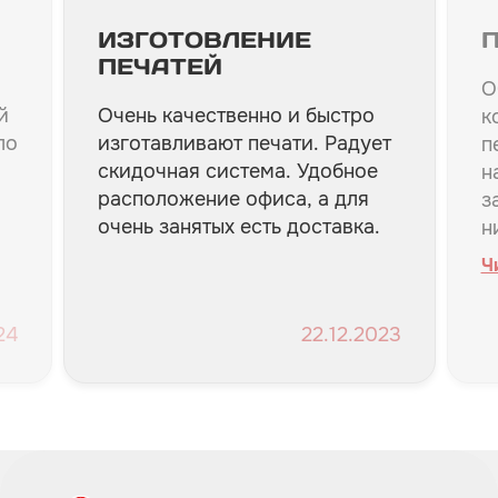
ИЗГОТОВЛЕНИЕ
ПЕЧАТЕЙ
О
й
Очень качественно и быстро
к
ло
изготавливают печати. Радует
п
скидочная система. Удобное
н
расположение офиса, а для
з
очень занятых есть доставка.
н
б
Ч
и
п
К
24
22.12.2023
в.
п
О
м
р
П
п