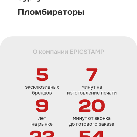
Пломбираторы
О компании EPICSTAMP
5
7
эксклюзивных
минут на
брендов
изготовление печати
9
20
лет
минут от звонка
на рынке
до готового заказа
23
54