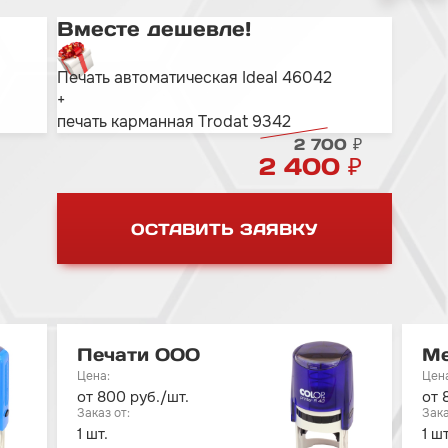
Вместе дешевле!
Печать автоматическая Ideal 46042
+
печать карманная Trodat 9342
2 700 ₽
2 400 ₽
ОСТАВИТЬ ЗАЯВКУ
Печати ООО
Ме
от 800 руб./шт.
от 
1 шт.
1 шт