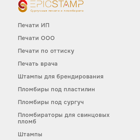
п
ж
Сургучные печати и пломбираторы
д
Печати ИП
р
у
Печати ООО
Печати по оттиску
Печать врача
Штампы для брендирования
Пломбиры под пластилин
Пломбиры под сургуч
Пломбираторы для свинцовых
пломб
Штампы